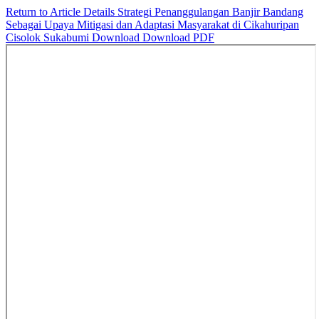
Return to Article Details
Strategi Penanggulangan Banjir Bandang
Sebagai Upaya Mitigasi dan Adaptasi Masyarakat di Cikahuripan
Cisolok Sukabumi
Download
Download PDF